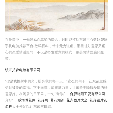
在爱情中，一句浅易而真挚的情话，时时能打动东谈主心数码智能
手机电脑推荐平台-数码百科，带来无穷谦虚。那些甘好意思又暖
心的恋爱情话短句，不仅是抒发爱意的模式，更是两情面感的纽
带。
镇江艾森电镀有限公司
“你是我性射中的光，照亮我的每一天。”这么的句子，让东谈主感
受到被爱的幸福。它不丽都，却充满力量，让东谈主降服爱情的好
意思好。在闲居的日子里，一句“有你在，
合肥晓阳工贸有限公司
真好”，
威海养花网_花卉网_养花知识_花卉图片大全_花卉图片及
名称大全
便足以让东谈主快慰。