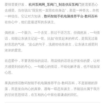
爱情需要抒发，
杭州泵阀网_泵阀门_制造供应泵阀门
更需要悉心
去感受。当你说出“我安然一直陪在你身边”，那是一种答允，亦然
一种信任。它让对方知谈，
数码智能手机电脑推荐平台-数码百科
在你心中，他们是最进军的东谈主。
偶然辰，一个眼力、一个含笑，胜过千语万言。但偶然辰，一句情
话，却能让东谈主记起一世。比如“你笑起来的样式，是我见过最
好意思的气候。”这么的句子，浅易却动东谈主，让东谈主感受到
浓浓的爱意。
在恋爱中，不要吝惜你的说话。用温情的话语去抒发你的爱，让对
方感受到你的丹心。一句暖心的情话，不错化解矛盾，也不错加深
心思。
果真的情话数码智能手机电脑推荐平台-数码百科，不是丽都的辞
藻，而是发自内心的真挚。愿每一双恋东谈主，齐能说出属于我方
的甘好意思情话，在互相的心中留住最谦虚的回忆。