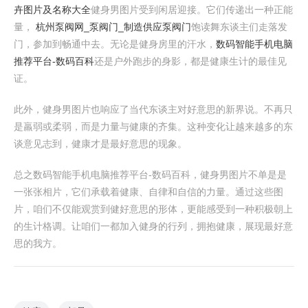
卉图片及名称大全
健身男图片受到闲居迎接。它们传递出一种正能
量，
杭州泵阀网_泵阀门_制造供应泵阀门
饱读舞东谈主们走落发
门，参加到畅通中去。无论是健身房里的汗水，
数码智能手机电脑
推荐平台-数码百科
还是户外跑步的身影，都是健康生计的最佳见
证。
此外，健身男图片也响应了当代东谈主对好意思的新界说。不再只
是羸弱或柔弱，而是力量与健康的齐集。这种变化让越来越多的东
谈意见志到，健康才是最好意思的现象。
总之数码智能手机电脑推荐平台-数码百科，健身男图片不单是是
一张张相片，它们承载着健康、自律和自信的力量。通过这些图
片，咱们不仅能观赏到健好意思的形体，更能感受到一种积极朝上
的生计格调。让咱们一都加入健身的行列，拥抱健康，展现最好意
思的我方。