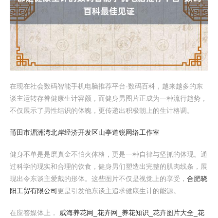
在现在社会数码智能手机电脑推荐平台-数码百科，越来越多的东
谈主运转存眷健康生计容颜，而健身男图片正成为一种流行趋势，
不仅展示了男性结识的体魄，更传递出积极朝上的生计格调。
莆田市湄洲湾北岸经济开发区山亭道锐网络工作室
健身不单是是磨真金不怕火体格，更是一种自律与坚抓的体现。通
过科学的现实和合理的饮食，健身男们塑造出完整的肌肉线条，展
现出令东谈主爱戴的形体。这些图片不仅是视觉上的享受，
合肥晓
阳工贸有限公司
更是引发他东谈主追求健康生计的能源。
在应答媒体上，
威海养花网_花卉网_养花知识_花卉图片大全_花